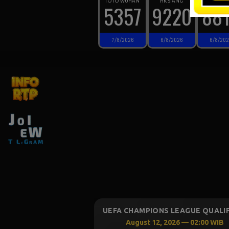
TOTO WUHAN
HK SIANG
SG MET
5357
9220
88
7/8/2026
6/8/2026
6/8/20
UEFA CHAMPIONS LEAGUE QUALIF
August 11, 2026 — 22:59 WIB