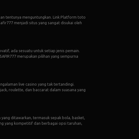
Rp.13,440,000
Rp.39,150,000
dan tentunya menguntungkan. Link Platform toto
safir777
menjadi situs yang sangat disukai oleh
Rp.44,260,000
Rp.21,780,000
ovatif, ada sesuatu untuk setiap jenis pemain.
Rp.24,220,000
i SAFIR777 merupakan pilihan yang sempurna
Rp.12,760,000
alaman live casino yang tak tertandingi.
Rp.25,370,000
jack, roulette, dan baccarat dalam suasana yang
Rp.37,830,000
Rp.20,990,000
yang ditawarkan, termasuk sepak bola, basket,
g yang kompetitif dan berbagai opsi taruhan,
Rp.27,840,000