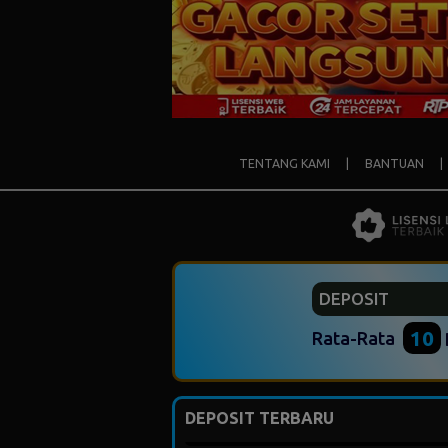
TENTANG KAMI
|
BANTUAN
|
qtvm*** | Deposit:
binc*** | Deposit:
DEPOSIT
doik*** | Deposit:
10
Rata-Rata
hths*** | Deposit:
DEPOSIT TERBARU
sfsz*** | Deposit: