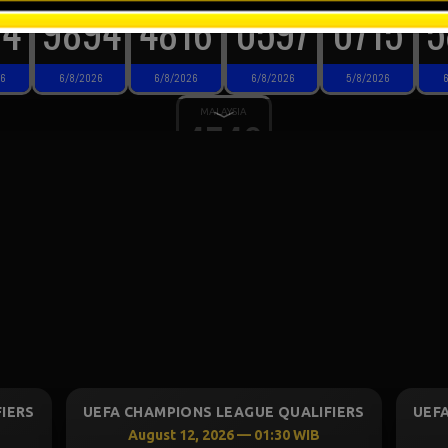
RO
TOTOMACAU 1315
SYDNEY
TOTOMACAU 1615
SINGAPORE
TOTO
14
9894
4816
0597
0715
5
26
6/8/2026
6/8/2026
6/8/2026
5/8/2026
MALAYSIA
4549
6/8/2026
IERS
E-FOOTBALL F24 ELITE CLUB FRIENDLY
E-
August 7, 2026 — 11:00 WIB