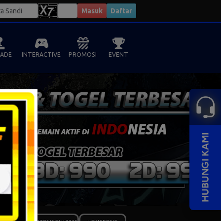
 !!
SELAMAT DATANG DI SAFIR777 , UNTUK DEPOSIT MELALUI MESIN ED
Masuk
Daftar
ADE
INTERACTIVE
PROMOSI
EVENT