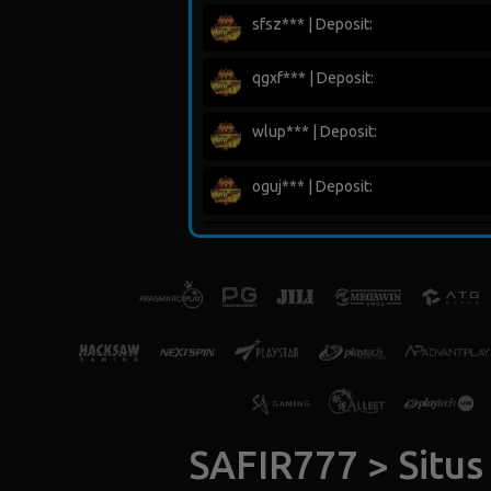
qgxf*** | Deposit:
wlup*** | Deposit:
oguj*** | Deposit:
odxq*** | Deposit:
qmin*** | Deposit:
vhyb*** | Deposit:
snuj*** | Deposit:
ylhu*** | Deposit:
SAFIR777 > Situs
khry*** | Deposit: